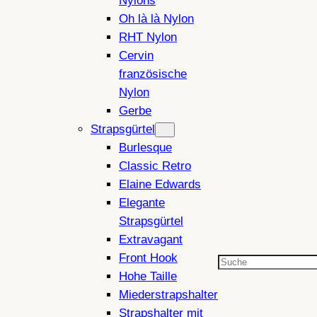
Nylons
Oh là là Nylon
RHT Nylon
Cervin
französische
Nylon
Gerbe
Strapsgürtel
Burlesque
Classic Retro
Elaine Edwards
Elegante
Strapsgürtel
Extravagant
Front Hook
Suchen
Hohe Taille
Miederstrapshalter
Strapshalter mit