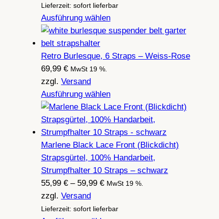
Lieferzeit: sofort lieferbar
Ausführung wählen
Retro Burlesque, 6 Straps – Weiss-Rose
69,99
€
MwSt 19 %.
zzgl.
Versand
Ausführung wählen
Marlene Black Lace Front (Blickdicht)
Strapsgürtel, 100% Handarbeit,
Strumpfhalter 10 Straps – schwarz
Preisspanne:
55,99
€
–
59,99
€
MwSt 19 %.
55,99 €
zzgl.
Versand
bis
Lieferzeit: sofort lieferbar