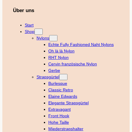
Über uns
Start
Shop
Nylons
Echte Fully Fashioned Naht Nylons
Oh là là Nylon
RHT Nylon
Cervin französische Nylon
Gerbe
Strapsgürtel
Burlesque
Classic Retro
Elaine Edwards
Elegante Strapsgürtel
Extravagant
Front Hook
Hohe Taille
Miederstrapshalter