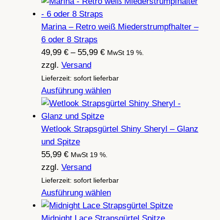
Marina – Retro weiß Miederstrumpfhalter –
6 oder 8 Straps
Preisspanne:
49,99
€
–
55,99
€
MwSt 19 %.
49,99 €
zzgl.
Versand
bis
Lieferzeit: sofort lieferbar
55,99 €
Ausführung wählen
Wetlook Strapsgürtel Shiny Sheryl – Glanz
und Spitze
55,99
€
MwSt 19 %.
zzgl.
Versand
Lieferzeit: sofort lieferbar
Ausführung wählen
Midnight Lace Strapsgürtel Spitze