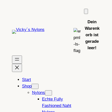
Zum
Inhalt
springen
Dein
Warenk
orb ist
gerade
leer!
Start
Shop
Nylons
Echte Fully
Fashioned Naht