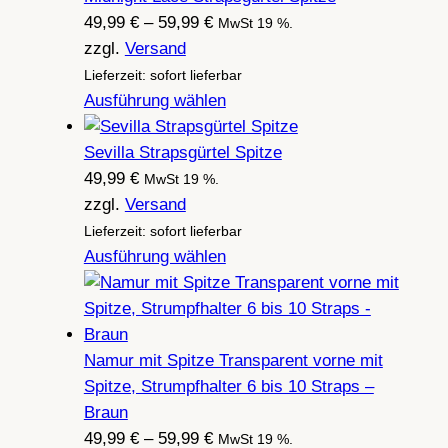
Preisspanne:
49,99
€
–
59,99
€
MwSt 19 %.
49,99 €
zzgl.
Versand
bis
Lieferzeit: sofort lieferbar
59,99 €
Ausführung wählen
Sevilla Strapsgürtel Spitze
49,99
€
MwSt 19 %.
zzgl.
Versand
Lieferzeit: sofort lieferbar
Ausführung wählen
Namur mit Spitze Transparent vorne mit
Spitze, Strumpfhalter 6 bis 10 Straps –
Braun
Preisspanne:
49,99
€
–
59,99
€
MwSt 19 %.