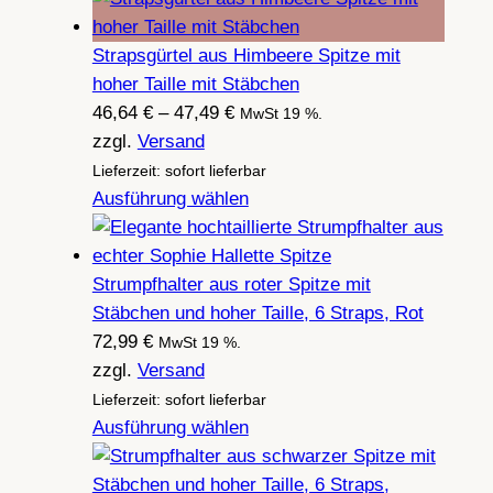
Strapsgürtel aus Himbeere Spitze mit
hoher Taille mit Stäbchen
Preisspanne:
46,64
€
–
47,49
€
MwSt 19 %.
46,64 €
zzgl.
Versand
bis
Lieferzeit: sofort lieferbar
47,49 €
Ausführung wählen
Strumpfhalter aus roter Spitze mit
Stäbchen und hoher Taille, 6 Straps, Rot
72,99
€
MwSt 19 %.
zzgl.
Versand
Lieferzeit: sofort lieferbar
Ausführung wählen