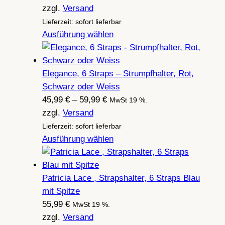
49,99 €
zzgl.
Versand
bis
Lieferzeit: sofort lieferbar
59,99 €
Ausführung wählen
Elegance, 6 Straps – Strumpfhalter, Rot,
Schwarz oder Weiss
Preisspanne:
45,99
€
–
59,99
€
MwSt 19 %.
45,99 €
zzgl.
Versand
bis
Lieferzeit: sofort lieferbar
59,99 €
Ausführung wählen
Patricia Lace , Strapshalter, 6 Straps Blau
mit Spitze
55,99
€
MwSt 19 %.
zzgl.
Versand