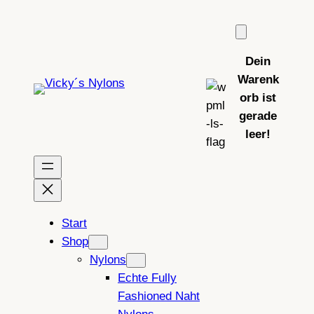
Zum
Inhalt
springen
Dein
Warenk
orb ist
gerade
leer!
Start
Shop
Nylons
Echte Fully
Fashioned Naht