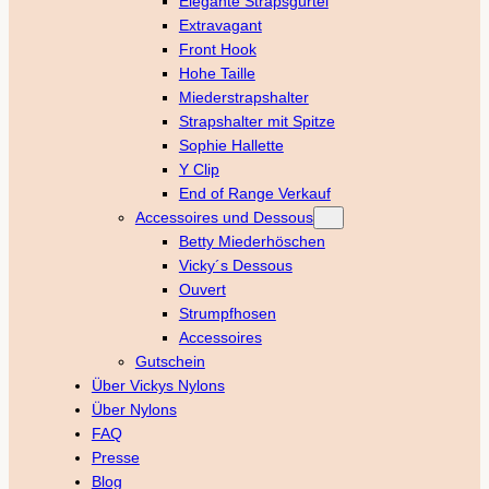
Elegante Strapsgürtel
Extravagant
Front Hook
Hohe Taille
Miederstrapshalter
Strapshalter mit Spitze
Sophie Hallette
Y Clip
End of Range Verkauf
Accessoires und Dessous
Betty Miederhöschen
Vicky´s Dessous
Ouvert
Strumpfhosen
Accessoires
Gutschein
Über Vickys Nylons
Über Nylons
FAQ
Presse
Blog