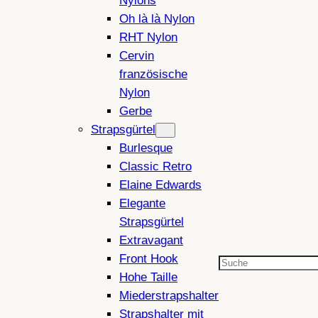
Nylons
Oh là là Nylon
RHT Nylon
Cervin
französische
Nylon
Gerbe
Strapsgürtel
Burlesque
Classic Retro
Elaine Edwards
Elegante
Strapsgürtel
Extravagant
Front Hook
Suchen
Hohe Taille
Miederstrapshalter
Strapshalter mit