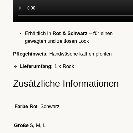
e
r
f
ü
Erhältlich in
Rot & Schwarz
– für einen
h
gewagten und zeitlosen Look
r
e
Pflegehinweis:
Handwäsche kalt empfohlen
r
🔹
Lieferumfang:
1 x Rock
i
s
Zusätzliche Informationen
c
h
M
e
Rot, Schwarz
Farbe
n
g
S, M, L
Größe
e