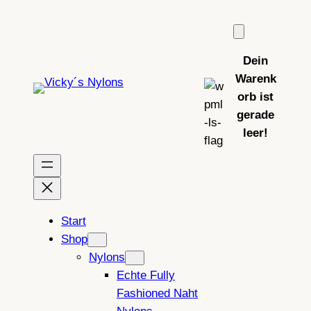
Zum
Inhalt
springen
Dein
Warenk
orb ist
gerade
leer!
Start
Shop
Nylons
Echte Fully
Fashioned Naht