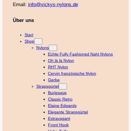
Email:
info@vickys-nylons.de
Über uns
Start
Shop
Nylons
Echte Fully Fashioned Naht Nylons
Oh là là Nylon
RHT Nylon
Cervin französische Nylon
Gerbe
Strapsgürtel
Burlesque
Classic Retro
Elaine Edwards
Elegante Strapsgürtel
Extravagant
Front Hook