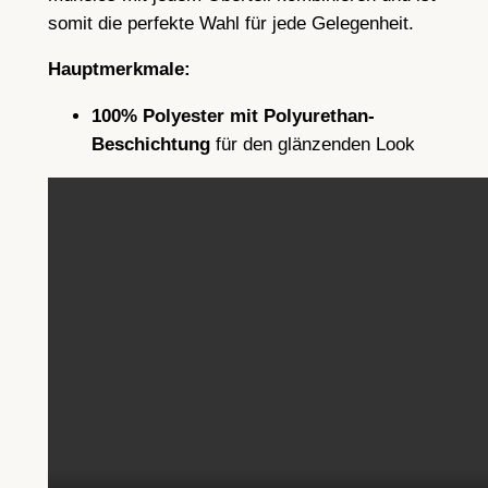
somit die perfekte Wahl für jede Gelegenheit.
F
i
Hauptmerkmale:
g
u
100% Polyester mit Polyurethan-
r
Beschichtung
für den glänzenden Look
b
e
t
o
n
t
&
S
e
h
r
V