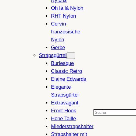
Nylons
Oh là là Nylon
RHT Nylon
Cervin
französische
Nylon
Gerbe
Strapsgürtel
Burlesque
Classic Retro
Elaine Edwards
Elegante
Strapsgürtel
Extravagant
Front Hook
Suchen
Hohe Taille
Miederstrapshalter
Strapshalter mit