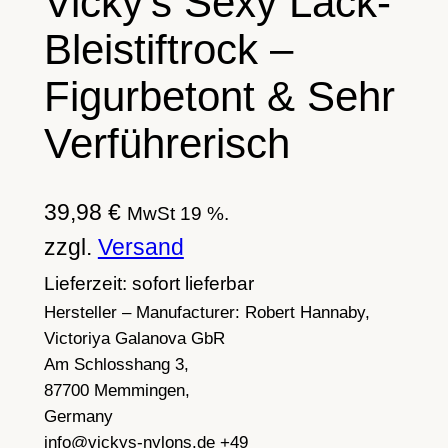
Vicky’s Sexy Lack-
Bleistiftrock –
Figurbetont & Sehr
Verführerisch
39,98
€
MwSt 19 %.
zzgl.
Versand
Lieferzeit: sofort lieferbar
Hersteller – Manufacturer:
Robert Hannaby,
Victoriya Galanova GbR
Am Schlosshang 3,
87700 Memmingen,
Germany
info@vickys-nylons.de +49