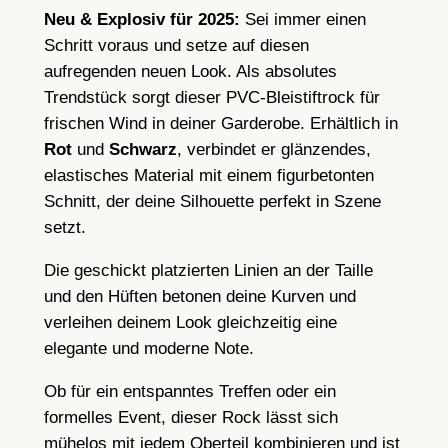
a
Neu & Explosiv für 2025:
Sei immer einen
c
Schritt voraus und setze auf diesen
k
aufregenden neuen Look. Als absolutes
-
Trendstück sorgt dieser PVC-Bleistiftrock für
B
frischen Wind in deiner Garderobe. Erhältlich in
l
Rot
und
Schwarz
, verbindet er glänzendes,
e
elastisches Material mit einem figurbetonten
i
Schnitt, der deine Silhouette perfekt in Szene
s
setzt.
t
i
Die geschickt platzierten Linien an der Taille
f
und den Hüften betonen deine Kurven und
t
verleihen deinem Look gleichzeitig eine
r
elegante und moderne Note.
o
Ob für ein entspanntes Treffen oder ein
c
formelles Event, dieser Rock lässt sich
k
mühelos mit jedem Oberteil kombinieren und ist
–