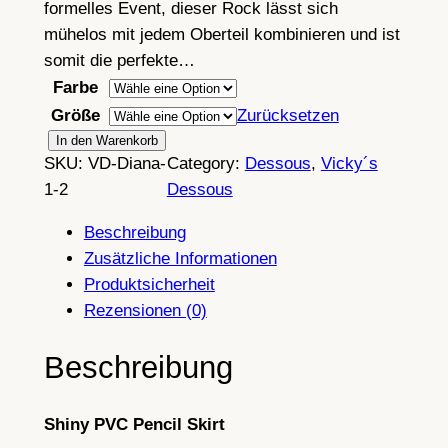
formelles Event, dieser Rock lässt sich
mühelos mit jedem Oberteil kombinieren und ist
somit die perfekte…
Farbe
Größe
Zurücksetzen
V
In den Warenkorb
SKU:
VD-Diana-
Category:
Dessous
, 
Vicky´s
i
1-2
Dessous
c
k
Beschreibung
y
Zusätzliche Informationen
'
Produktsicherheit
s
Rezensionen (0)
S
e
Beschreibung
x
y
Shiny PVC Pencil Skirt
L