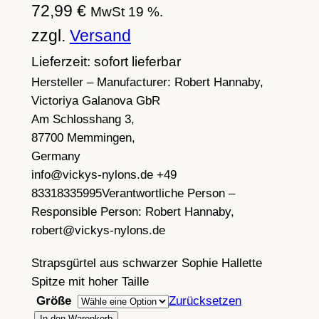
72,99
€
MwSt 19 %.
zzgl.
Versand
Lieferzeit: sofort lieferbar
Hersteller – Manufacturer:
Robert Hannaby,
Victoriya Galanova GbR
Am Schlosshang 3,
87700 Memmingen,
Germany
info@vickys-nylons.de +49
83318335995
Verantwortliche Person –
Responsible Person:
Robert Hannaby,
robert@vickys-nylons.de
Strapsgürtel aus schwarzer Sophie Hallette
Spitze mit hoher Taille
Größe
Zurücksetzen
In den Warenkorb