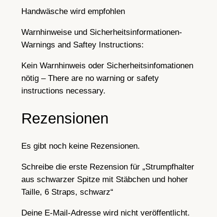
a
Handwäsche wird empfohlen
r
z
Warnhinweise und Sicherheitsinformationen-
M
Warnings and Saftey Instructions:
e
n
Kein Warnhinweis oder Sicherheitsinfomationen
g
nötig – There are no warning or safety
e
instructions necessary.
Rezensionen
Es gibt noch keine Rezensionen.
Schreibe die erste Rezension für „Strumpfhalter
aus schwarzer Spitze mit Stäbchen und hoher
Taille, 6 Straps, schwarz“
Deine E-Mail-Adresse wird nicht veröffentlicht.