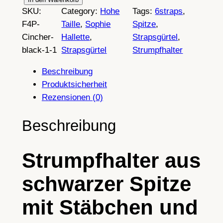
S
SKU:
Category:
Hohe
Tags:
6straps
, 
t
F4P-
Taille
, 
Sophie
Spitze
, 
r
Cincher-
Hallette
, 
Strapsgürtel
, 
u
black-1-1
Strapsgürtel
Strumpfhalter
m
p
Beschreibung
f
Produktsicherheit
h
Rezensionen (0)
a
l
Beschreibung
t
e
Strumpfhalter aus
r
a
schwarzer Spitze
u
s
mit Stäbchen und
s
c