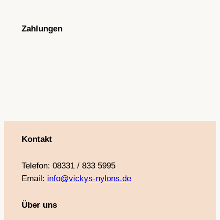
c
s
u
n
e
t
T
t
Zahlungen
b
a
u
e
o
g
b
r
o
r
e
e
k
a
s
m
t
Kontakt
Telefon: 08331 / 833 5995
Email:
info@vickys-nylons.de
Über uns