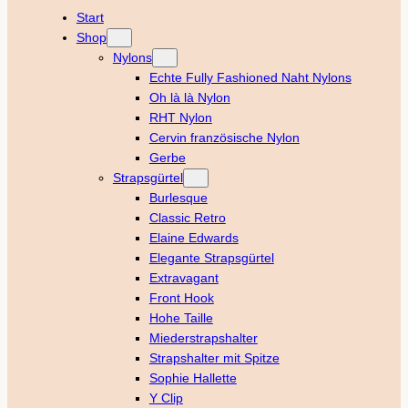
Start
Shop
Nylons
Echte Fully Fashioned Naht Nylons
Oh là là Nylon
RHT Nylon
Cervin französische Nylon
Gerbe
Strapsgürtel
Burlesque
Classic Retro
Elaine Edwards
Elegante Strapsgürtel
Extravagant
Front Hook
Hohe Taille
Miederstrapshalter
Strapshalter mit Spitze
Sophie Hallette
Y Clip