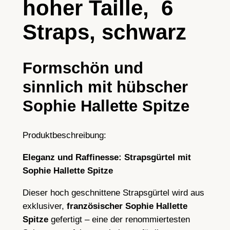
hoher Taille, 6
h
w
Straps, schwarz
a
r
z
Formschön und
e
sinnlich mit hübscher
r
Sophie Hallette Spitze
S
p
i
Produktbeschreibung:
t
Eleganz und Raffinesse: Strapsgürtel mit
z
Sophie Hallette Spitze
e
m
Dieser hoch geschnittene Strapsgürtel wird aus
i
exklusiver,
französischer Sophie Hallette
t
Spitze
gefertigt – eine der renommiertesten
S