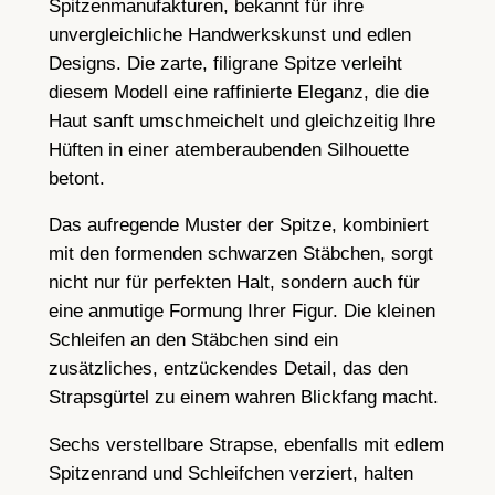
Spitzenmanufakturen, bekannt für ihre
t
unvergleichliche Handwerkskunst und edlen
ä
Designs. Die zarte, filigrane Spitze verleiht
b
diesem Modell eine raffinierte Eleganz, die die
c
Haut sanft umschmeichelt und gleichzeitig Ihre
h
Hüften in einer atemberaubenden Silhouette
e
betont.
n
u
Das aufregende Muster der Spitze, kombiniert
n
mit den formenden schwarzen Stäbchen, sorgt
d
nicht nur für perfekten Halt, sondern auch für
h
eine anmutige Formung Ihrer Figur. Die kleinen
o
Schleifen an den Stäbchen sind ein
h
zusätzliches, entzückendes Detail, das den
e
Strapsgürtel zu einem wahren Blickfang macht.
r
Sechs verstellbare Strapse, ebenfalls mit edlem
T
Spitzenrand und Schleifchen verziert, halten
a