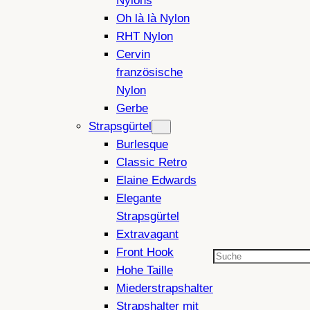
Nylons
Oh là là Nylon
RHT Nylon
Cervin
französische
Nylon
Gerbe
Strapsgürtel
Burlesque
Classic Retro
Elaine Edwards
Elegante
Strapsgürtel
Extravagant
Front Hook
Suchen
Hohe Taille
Miederstrapshalter
Strapshalter mit