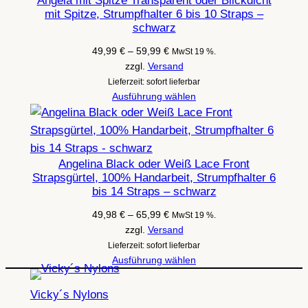
Angela mit Spitze Transparent oder Blickdicht
mit Spitze, Strumpfhalter 6 bis 10 Straps –
schwarz
Preisspanne:
49,99
€
–
59,99
€
MwSt 19 %.
49,99 €
zzgl.
Versand
bis
Lieferzeit: sofort lieferbar
59,99 €
Ausführung wählen
Angelina Black oder Weiß Lace Front
Strapsgürtel, 100% Handarbeit, Strumpfhalter 6
bis 14 Straps – schwarz
Preisspanne:
49,98
€
–
65,99
€
MwSt 19 %.
49,98 €
zzgl.
Versand
bis
Lieferzeit: sofort lieferbar
65,99 €
Ausführung wählen
Vicky´s Nylons