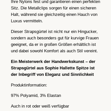
Ihre Nylons fest und garantieren einen perfekten
i
Sitz. Die Metallclips sorgen für einen sicheren
l
Halt, während sie gleichzeitig einen Hauch von
l
Luxus vermitteln.
e
,
Dieser Strapsgürtel ist nicht nur ein Hingucker,
6
sondern auch besonders gut für kurvige Frauen
S
geeignet, da er in großen Größen erhältlich ist
t
und dabei sowohl Komfort als auch Stil vereint.
r
a
Ein Meisterwerk der Handwerkskunst – der
p
Strapsgürtel aus Sophie Hallette Spitze ist
s
der Inbegriff von Eleganz und Sinnlichkeit
,
Produktinformation:
s
c
97% Polyamid, 3% Elastan
h
w
Auch in rot oder weiß verfügbar