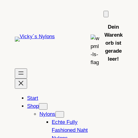
Zum
Inhalt
springen
Dein
Warenk
orb ist
gerade
leer!
Start
Shop
Nylons
Echte Fully
Fashioned Naht