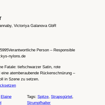
r
annaby, Victoriya Galanova GbR
35995
Verantwortliche Person – Responsible
ckys-nylons.de
e Fatale: tiefschwarzer Satin, rote
nd eine atemberaubende Rückenschnürung –
voll in Szene zu setzen.
cksetzen
 
Elaine
Tags:
Spitze
, 
Strapsgürtel
, 
l
Strumpfhalter