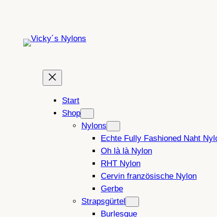
Zum
Inhalt
springen
Start
Shop
Nylons
Echte Fully Fashioned Naht Nyl
Oh là là Nylon
RHT Nylon
Cervin französische Nylon
Gerbe
Strapsgürtel
Burlesque