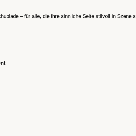
e
r
blade – für alle, die ihre sinnliche Seite stilvoll in Szene
,
6
S
t
r
a
ent
p
s
M
e
n
g
e