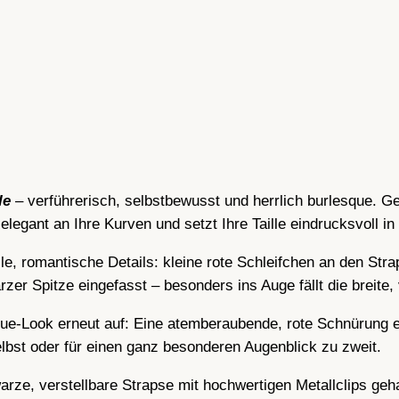
l
e
s
q
u
e
,
S
le
– verführerisch, selbstbewusst und herrlich burlesque. Ge
t
 elegant an Ihre Kurven und setzt Ihre Taille eindrucksvoll i
r
a
lle, romantische Details: kleine rote Schleifchen an den St
p
zer Spitze eingefasst – besonders ins Auge fällt die breite, v
s
h
que-Look erneut auf: Eine atemberaubende, rote Schnürung e
a
selbst oder für einen ganz besonderen Augenblick zu zweit.
l
ze, verstellbare Strapse mit hochwertigen Metallclips geha
t