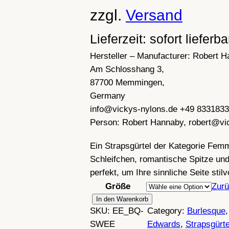
zzgl.
Versand
Lieferzeit: sofort lieferba
Hersteller – Manufacturer:
Robert H
Am Schlosshang 3,
87700 Memmingen,
Germany
info@vickys-nylons.de +49 833183
Person:
Robert Hannaby, robert@vi
Ein Strapsgürtel der Kategorie Femm
Schleifchen, romantische Spitze u
perfekt, um Ihre sinnliche Seite stil
Größe
Zurü
B
In den Warenkorb
SKU:
EE_BQ-
Category:
Burlesque
,
u
SWEE
Edwards
, 
Strapsgürte
r