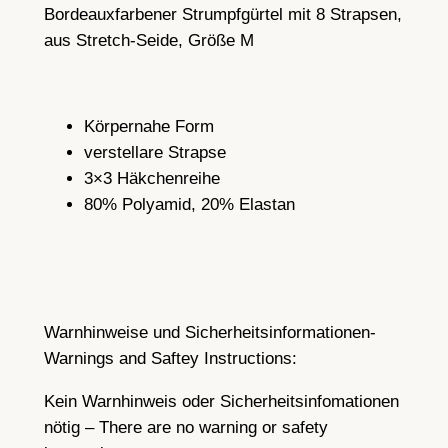
b
Bordeauxfarbener Strumpfgürtel mit 8 Strapsen,
e
aus Stretch-Seide, Größe M
n
e
r
Körpernahe Form
S
verstellare Strapse
t
3×3 Häkchenreihe
r
80% Polyamid, 20% Elastan
u
m
p
f
g
Warnhinweise und Sicherheitsinformationen-
ü
Warnings and Saftey Instructions:
r
t
Kein Warnhinweis oder Sicherheitsinfomationen
e
nötig – There are no warning or safety
l