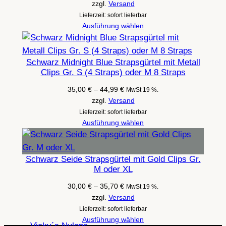
zzgl.
Versand
Lieferzeit: sofort lieferbar
Ausführung wählen
Schwarz Midnight Blue Strapsgürtel mit Metall
Clips Gr. S (4 Straps) oder M 8 Straps
Preisspanne:
35,00
€
–
44,99
€
MwSt 19 %.
35,00 €
zzgl.
Versand
bis
Lieferzeit: sofort lieferbar
44,99 €
Ausführung wählen
Schwarz Seide Strapsgürtel mit Gold Clips Gr.
M oder XL
Preisspanne:
30,00
€
–
35,70
€
MwSt 19 %.
30,00 €
zzgl.
Versand
bis
Lieferzeit: sofort lieferbar
35,70 €
Ausführung wählen