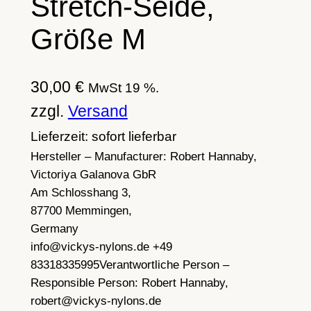
Stretch-Seide,
Größe M
30,00
€
MwSt 19 %.
zzgl.
Versand
Lieferzeit: sofort lieferbar
Hersteller – Manufacturer:
Robert Hannaby,
Victoriya Galanova GbR
Am Schlosshang 3,
87700 Memmingen,
Germany
info@vickys-nylons.de +49
83318335995
Verantwortliche Person –
Responsible Person:
Robert Hannaby,
robert@vickys-nylons.de