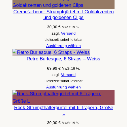
e
M
Cremefarbener Strumpfgürtel mit Goldakzenten
M
und goldenen Clips
e
30,00
€
MwSt 19 %.
n
zzgl.
Versand
g
Lieferzeit: sofort lieferbar
Ausführung wählen
e
Retro Burlesque, 6 Straps – Weiss
69,99
€
MwSt 19 %.
zzgl.
Versand
Lieferzeit: sofort lieferbar
Ausführung wählen
Rock-Strumpfhaltergürtel mit 6 Trägern, Größe
L
30,00
€
MwSt 19 %.