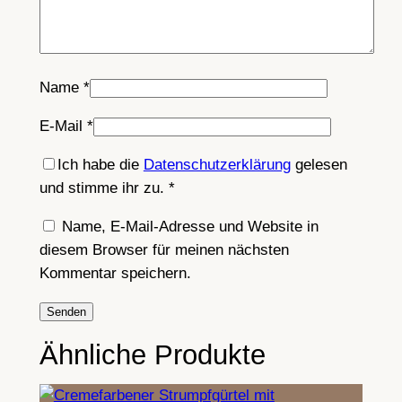
t
r
e
t
Name
*
c
E-Mail
*
h
-
Ich habe die
Datenschutzerklärung
gelesen
S
und stimme ihr zu.
*
e
i
Name, E-Mail-Adresse und Website in
d
diesem Browser für meinen nächsten
e
Kommentar speichern.
,
G
r
Ähnliche Produkte
ö
ß