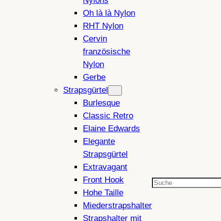
Nylons
Oh là là Nylon
RHT Nylon
Cervin
französische
Nylon
Gerbe
Strapsgürtel
Burlesque
Classic Retro
Elaine Edwards
Elegante
Strapsgürtel
Extravagant
Front Hook
Suchen
Hohe Taille
Miederstrapshalter
Strapshalter mit