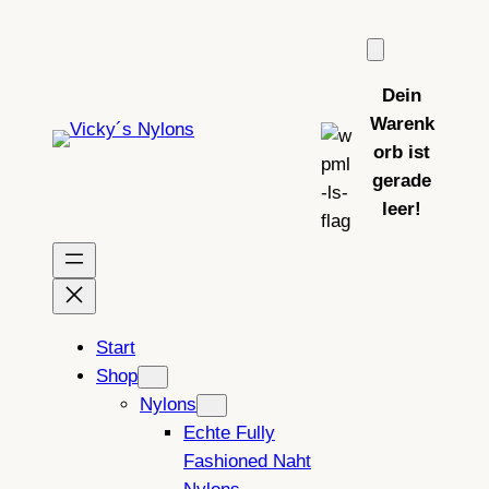
Zum
Inhalt
springen
Dein
Warenk
orb ist
gerade
leer!
Start
Shop
Nylons
Echte Fully
Fashioned Naht