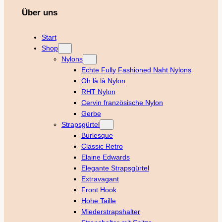
Über uns
Start
Shop
Nylons
Echte Fully Fashioned Naht Nylons
Oh là là Nylon
RHT Nylon
Cervin französische Nylon
Gerbe
Strapsgürtel
Burlesque
Classic Retro
Elaine Edwards
Elegante Strapsgürtel
Extravagant
Front Hook
Hohe Taille
Miederstrapshalter