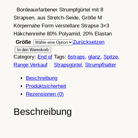
Bordeauxfarbener Strumpfgürtel mit 8
Strapsen, aus Stretch-Seide, Größe M
Körpernahe Form verstellare Strapse 3×3
Häkchenreihe 80% Polyamid, 20% Elastan
Größe
Zurücksetzen
B
In den Warenkorb
Category:
End of
Tags:
6straps
, 
glanz
, 
Spitze
, 
o
Range Verkauf
Strapsgürtel
, 
Strumpfhalter
r
d
Beschreibung
e
Produktsicherheit
a
Rezensionen (0)
u
x
Beschreibung
f
a
r