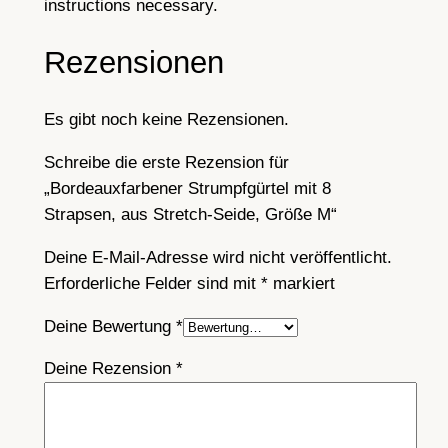
instructions necessary.
m
i
Rezensionen
t
8
Es gibt noch keine Rezensionen.
S
t
Schreibe die erste Rezension für
r
„Bordeauxfarbener Strumpfgürtel mit 8
a
Strapsen, aus Stretch-Seide, Größe M“
p
s
Deine E-Mail-Adresse wird nicht veröffentlicht.
e
Erforderliche Felder sind mit
*
markiert
n
Deine Bewertung
*
,
a
Deine Rezension
*
u
s
S