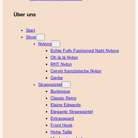
Über uns
Start
Shop
Nylons
Echte Fully Fashioned Naht Nylons
Oh là là Nylon
RHT Nylon
Cervin französische Nylon
Gerbe
Strapsgürtel
Burlesque
Classic Retro
Elaine Edwards
Elegante Strapsgürtel
Extravagant
Front Hook
Hohe Taille