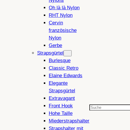
Nylons
Oh là là Nylon
RHT Nylon
Cervin
französische
Nylon
Gerbe
Strapsgürtel
Burlesque
Classic Retro
Elaine Edwards
Elegante
Strapsgürtel
Extravagant
Front Hook
Suchen
Hohe Taille
Miederstrapshalter
Strapshalter mit