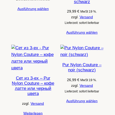
schwarz
Ausführung wählen
29,99
€
MwSt 19 %.
zzgl.
Versand
Lieferzeit: sofort lieferbar
Ausführung wählen
Pur Nylon Couture –
noir (schwarz)
Сет из 3-ех – Pur
26,99
€
MwSt 19 %.
Nylon Couture – кофе
zzgl.
Versand
латте или черный
Lieferzeit: sofort lieferbar
цвета
Ausführung wählen
zzgl.
Versand
Weiterlesen