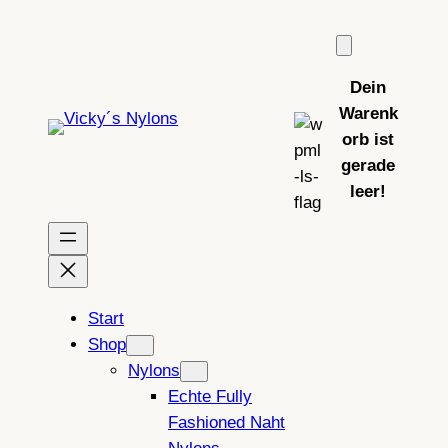
Zum
Inhalt
springen
Dein
Warenk
orb ist
gerade
leer!
Start
Shop
Nylons
Echte Fully
Fashioned Naht