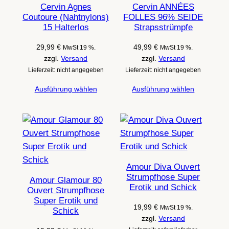
Cervin Agnes
Cervin ANNÉES
Coutoure (Nahtnylons)
FOLLES 96% SEIDE
15 Halterlos
Strapsstrümpfe
29,99
€
49,99
€
MwSt 19 %.
MwSt 19 %.
zzgl.
Versand
zzgl.
Versand
Lieferzeit: nicht angegeben
Lieferzeit: nicht angegeben
Ausführung wählen
Ausführung wählen
Amour Diva Ouvert
Strumpfhose Super
Amour Glamour 80
Erotik und Schick
Ouvert Strumpfhose
Super Erotik und
19,99
€
MwSt 19 %.
Schick
zzgl.
Versand