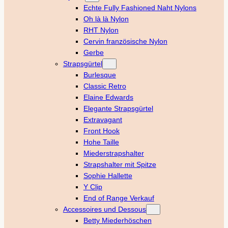
Echte Fully Fashioned Naht Nylons
Oh là là Nylon
RHT Nylon
Cervin französische Nylon
Gerbe
Strapsgürtel
Burlesque
Classic Retro
Elaine Edwards
Elegante Strapsgürtel
Extravagant
Front Hook
Hohe Taille
Miederstrapshalter
Strapshalter mit Spitze
Sophie Hallette
Y Clip
End of Range Verkauf
Accessoires und Dessous
Betty Miederhöschen