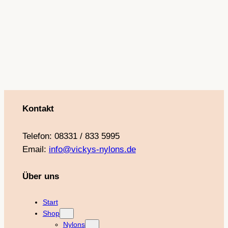
o
g
b
r
o
r
e
e
k
a
s
m
t
Kontakt
Telefon: 08331 / 833 5995
Email:
info@vickys-nylons.de
Über uns
Start
Shop
Nylons