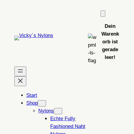
Zum
Inhalt
springen
Dein
Warenk
orb ist
gerade
leer!
Start
Shop
Nylons
Echte Fully
Fashioned Naht