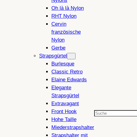
Nylons
Oh là là Nylon
RHT Nylon
Cervin
französische
Nylon
Gerbe
Strapsgürtel
Burlesque
Classic Retro
Elaine Edwards
Elegante
Strapsgürtel
Extravagant
Front Hook
Suchen
Hohe Taille
Miederstrapshalter
Strapshalter mit