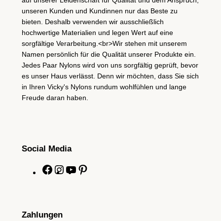
unseren Kunden und Kundinnen nur das Beste zu
bieten. Deshalb verwenden wir ausschließlich
hochwertige Materialien und legen Wert auf eine
sorgfältige Verarbeitung.<br>Wir stehen mit unserem
Namen persönlich für die Qualität unserer Produkte ein.
Jedes Paar Nylons wird von uns sorgfältig geprüft, bevor
es unser Haus verlässt. Denn wir möchten, dass Sie sich
in Ihren Vicky's Nylons rundum wohlfühlen und lange
Freude daran haben.
Social Media
F
I
Y
P
a
n
o
i
c
s
u
n
e
t
T
t
Zahlungen
b
a
u
e