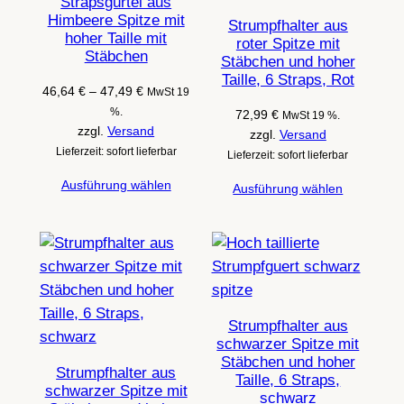
Strapsgürtel aus
Himbeere Spitze mit
Strumpfhalter aus
hoher Taille mit
roter Spitze mit
Stäbchen
Stäbchen und hoher
Taille, 6 Straps, Rot
Preisspanne:
46,64
€
–
47,49
€
MwSt 19
46,64 €
%.
72,99
€
MwSt 19 %.
bis
zzgl.
Versand
zzgl.
Versand
47,49 €
Lieferzeit: sofort lieferbar
Lieferzeit: sofort lieferbar
Ausführung wählen
Ausführung wählen
Strumpfhalter aus
schwarzer Spitze mit
Stäbchen und hoher
Strumpfhalter aus
Taille, 6 Straps,
schwarzer Spitze mit
schwarz