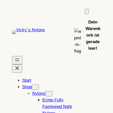
Zum
Inhalt
springen
Dein
Warenk
orb ist
gerade
leer!
Start
Shop
Nylons
Echte Fully
Fashioned Naht