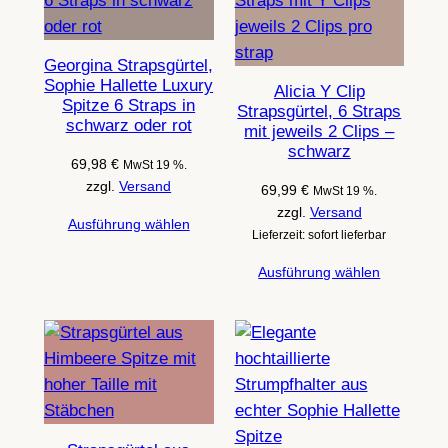
Georgina Strapsgürtel,
Sophie Hallette Luxury
Alicia Y Clip
Spitze 6 Straps in
Strapsgürtel, 6 Straps
schwarz oder rot
mit jeweils 2 Clips –
schwarz
69,98
€
MwSt 19 %.
zzgl.
Versand
69,99
€
MwSt 19 %.
zzgl.
Versand
Ausführung wählen
Lieferzeit: sofort lieferbar
Ausführung wählen