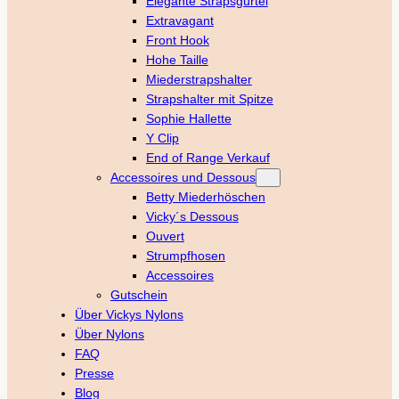
Elegante Strapsgürtel
Extravagant
Front Hook
Hohe Taille
Miederstrapshalter
Strapshalter mit Spitze
Sophie Hallette
Y Clip
End of Range Verkauf
Accessoires und Dessous
Betty Miederhöschen
Vicky´s Dessous
Ouvert
Strumpfhosen
Accessoires
Gutschein
Über Vickys Nylons
Über Nylons
FAQ
Presse
Blog