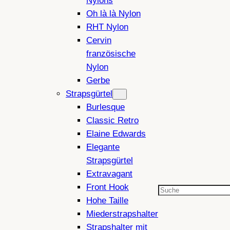
Nylons
Oh là là Nylon
RHT Nylon
Cervin
französische
Nylon
Gerbe
Strapsgürtel
Burlesque
Classic Retro
Elaine Edwards
Elegante
Strapsgürtel
Extravagant
Front Hook
Suchen
Hohe Taille
Miederstrapshalter
Strapshalter mit