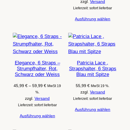
bis
zzgl.
Versand
59,99 €
Lieferzeit: sofort lieferbar
Ausführung wählen
Elegance, 6 Straps –
Patricia Lace ,
Strumpfhalter, Rot,
Strapshalter, 6 Straps
Schwarz oder Weiss
Blau mit Spitze
Preisspanne:
45,99
€
–
59,99
€
55,99
€
MwSt 19
MwSt 19 %.
45,99 €
zzgl.
Versand
%.
bis
zzgl.
Versand
Lieferzeit: sofort lieferbar
59,99 €
Lieferzeit: sofort lieferbar
Ausführung wählen
Ausführung wählen