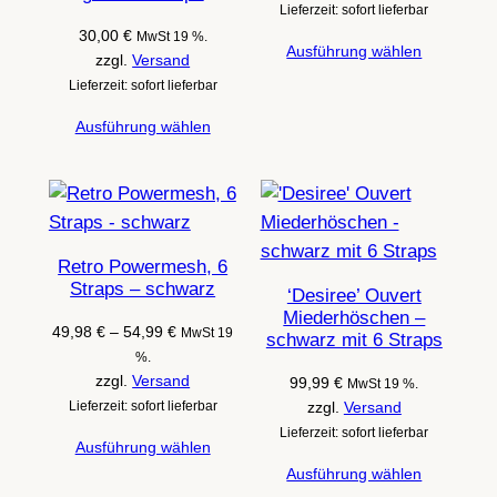
Lieferzeit: sofort lieferbar
30,00
€
MwSt 19 %.
Ausführung wählen
zzgl.
Versand
Lieferzeit: sofort lieferbar
Ausführung wählen
Retro Powermesh, 6
Straps – schwarz
‘Desiree’ Ouvert
Miederhöschen –
Preisspanne:
49,98
€
–
54,99
€
MwSt 19
schwarz mit 6 Straps
49,98 €
%.
bis
zzgl.
Versand
99,99
€
MwSt 19 %.
54,99 €
Lieferzeit: sofort lieferbar
zzgl.
Versand
Lieferzeit: sofort lieferbar
Ausführung wählen
Ausführung wählen