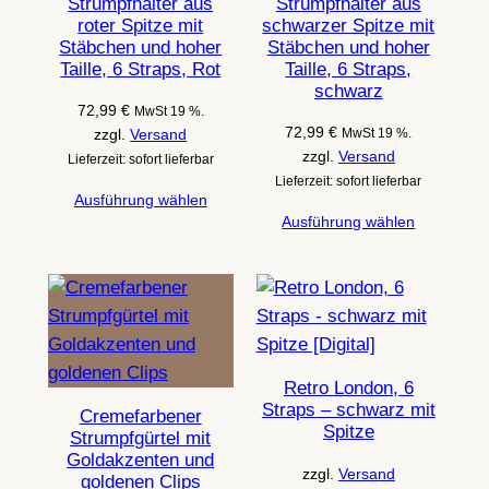
Strumpfhalter aus
Strumpfhalter aus
roter Spitze mit
schwarzer Spitze mit
Stäbchen und hoher
Stäbchen und hoher
Taille, 6 Straps, Rot
Taille, 6 Straps,
schwarz
72,99
€
MwSt 19 %.
72,99
€
zzgl.
Versand
MwSt 19 %.
zzgl.
Versand
Lieferzeit: sofort lieferbar
Lieferzeit: sofort lieferbar
Ausführung wählen
Ausführung wählen
Retro London, 6
Straps – schwarz mit
Cremefarbener
Spitze
Strumpfgürtel mit
Goldakzenten und
zzgl.
Versand
goldenen Clips