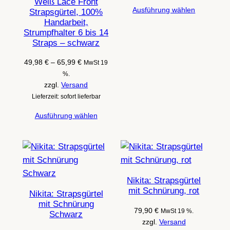
Weiß Lace Front
Ausführung wählen
Strapsgürtel, 100%
Handarbeit,
Strumpfhalter 6 bis 14
Straps – schwarz
Preisspanne:
49,98
€
–
65,99
€
MwSt 19
49,98 €
%.
bis
zzgl.
Versand
65,99 €
Lieferzeit: sofort lieferbar
Ausführung wählen
Nikita: Strapsgürtel
mit Schnürung, rot
Nikita: Strapsgürtel
mit Schnürung
79,90
€
MwSt 19 %.
Schwarz
zzgl.
Versand