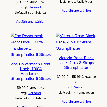
79,90
€
Lieferzeit: sofort lieferbar
MwSt 19 %.
zzgl.
Versand
Ausführung wählen
Lieferzeit: sofort lieferbar
Ausführung wählen
Victoria Rose Black
Lace, 4 bis 8 Straps
Zoe Powermesh Front
Strumpfhalter
Hook, 100%
Handarbeit,
Preisspanne:
39,00
€
–
55,99
€
MwSt 19
Strumpfhalter 6 Straps
39,00 €
%.
bis
zzgl.
Versand
59,99
€
MwSt 19 %.
55,99 €
zzgl.
Versand
Lieferzeit: nicht angegeben
Lieferzeit: sofort lieferbar
Ausführung wählen