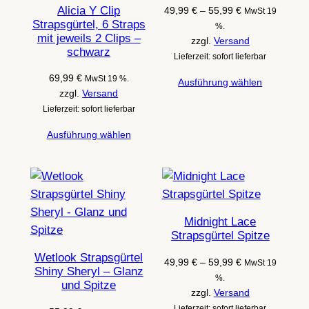
Alicia Y Clip
Preisspanne:
49,99
€
–
55,99
€
MwSt 19
Strapsgürtel, 6 Straps
49,99 €
%.
mit jeweils 2 Clips –
bis
zzgl.
Versand
schwarz
55,99 €
Lieferzeit: sofort lieferbar
69,99
€
MwSt 19 %.
Ausführung wählen
zzgl.
Versand
Lieferzeit: sofort lieferbar
Ausführung wählen
Midnight Lace
Strapsgürtel Spitze
Wetlook Strapsgürtel
Preisspanne:
49,99
€
–
59,99
€
MwSt 19
Shiny Sheryl – Glanz
49,99 €
%.
und Spitze
bis
zzgl.
Versand
59,99 €
Lieferzeit: sofort lieferbar