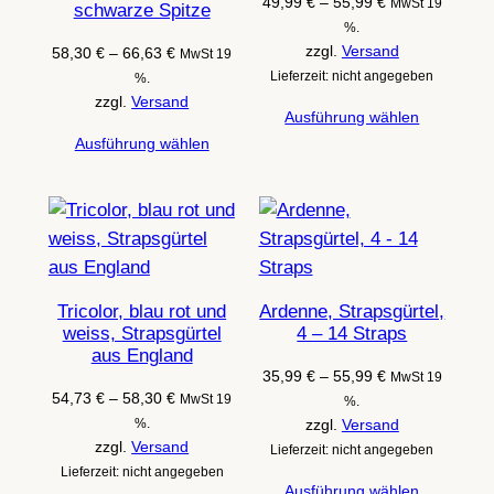
Preisspanne:
49,99
€
–
55,99
€
MwSt 19
schwarze Spitze
49,99 €
%.
bis
zzgl.
Versand
Preisspanne:
58,30
€
–
66,63
€
MwSt 19
55,99 €
58,30 €
Lieferzeit: nicht angegeben
%.
bis
zzgl.
Versand
Ausführung wählen
66,63 €
Ausführung wählen
Tricolor, blau rot und
Ardenne, Strapsgürtel,
weiss, Strapsgürtel
4 – 14 Straps
aus England
Preisspanne:
35,99
€
–
55,99
€
MwSt 19
Preisspanne:
54,73
€
–
58,30
€
35,99 €
MwSt 19
%.
54,73 €
bis
%.
zzgl.
Versand
bis
zzgl.
Versand
55,99 €
Lieferzeit: nicht angegeben
58,30 €
Lieferzeit: nicht angegeben
Ausführung wählen