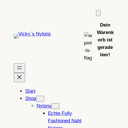
Zum
Inhalt
springen
Dein
Warenk
orb ist
gerade
leer!
Start
Shop
Nylons
Echte Fully
Fashioned Naht