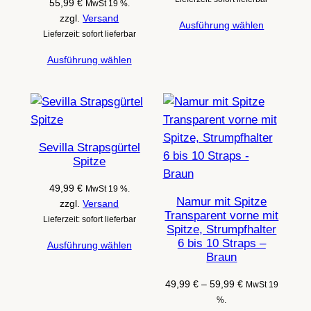
55,99
€
MwSt 19 %.
zzgl.
Versand
Ausführung wählen
Lieferzeit: sofort lieferbar
Ausführung wählen
Sevilla Strapsgürtel
Spitze
49,99
€
MwSt 19 %.
Namur mit Spitze
zzgl.
Versand
Transparent vorne mit
Lieferzeit: sofort lieferbar
Spitze, Strumpfhalter
6 bis 10 Straps –
Ausführung wählen
Braun
Preisspanne:
49,99
€
–
59,99
€
MwSt 19
49,99 €
%.