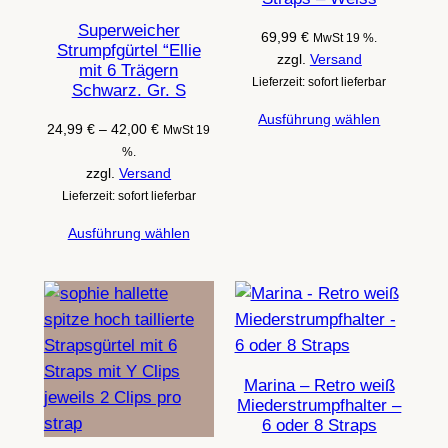
Superweicher
69,99
€
MwSt 19 %.
Strumpfgürtel “Ellie
zzgl.
Versand
mit 6 Trägern
Lieferzeit: sofort lieferbar
Schwarz. Gr. S
Ausführung wählen
Preisspanne:
24,99
€
–
42,00
€
MwSt 19
24,99 €
%.
bis
zzgl.
Versand
42,00 €
Lieferzeit: sofort lieferbar
Ausführung wählen
Marina – Retro weiß
Miederstrumpfhalter –
6 oder 8 Straps