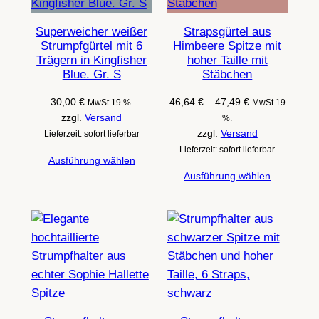
Superweicher weißer
Strapsgürtel aus
Strumpfgürtel mit 6
Himbeere Spitze mit
Trägern in Kingfisher
hoher Taille mit
Blue. Gr. S
Stäbchen
Preisspanne:
30,00
€
46,64
€
–
47,49
€
MwSt 19 %.
MwSt 19
46,64 €
zzgl.
Versand
%.
bis
zzgl.
Versand
Lieferzeit: sofort lieferbar
47,49 €
Lieferzeit: sofort lieferbar
Ausführung wählen
Ausführung wählen