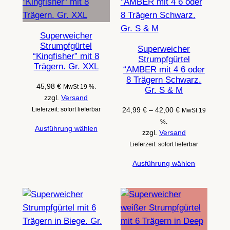
Superweicher
Strumpfgürtel
Superweicher
“Kingfisher” mit 8
Strumpfgürtel
Trägern. Gr. XXL
“AMBER mit 4 6 oder
8 Trägern Schwarz.
45,98
€
MwSt 19 %.
Gr. S & M
zzgl.
Versand
Preisspanne:
Lieferzeit: sofort lieferbar
24,99
€
–
42,00
€
MwSt 19
24,99 €
%.
Ausführung wählen
bis
zzgl.
Versand
42,00 €
Lieferzeit: sofort lieferbar
Ausführung wählen