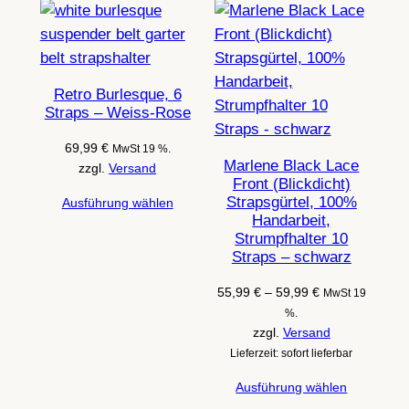
Retro Burlesque, 6
Straps – Weiss-Rose
69,99
€
MwSt 19 %.
Marlene Black Lace
zzgl.
Versand
Front (Blickdicht)
Strapsgürtel, 100%
Ausführung wählen
Handarbeit,
Strumpfhalter 10
Straps – schwarz
Preisspanne:
55,99
€
–
59,99
€
MwSt 19
55,99 €
%.
bis
zzgl.
Versand
59,99 €
Lieferzeit: sofort lieferbar
Ausführung wählen