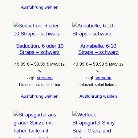
Ausführung wählen
Seduction, 6 oder 10
Annabelle, 6-10
Straps – schwarz
Straps – schwarz
Preisspanne:
Preisspanne:
49,99
€
–
59,99
€
49,99
€
–
59,99
€
MwSt 19
MwSt 19
49,99 €
49,99 €
%.
%.
bis
bis
zzgl.
Versand
zzgl.
Versand
59,99 €
59,99 €
Lieferzeit: sofort lieferbar
Lieferzeit: sofort lieferbar
Ausführung wählen
Ausführung wählen