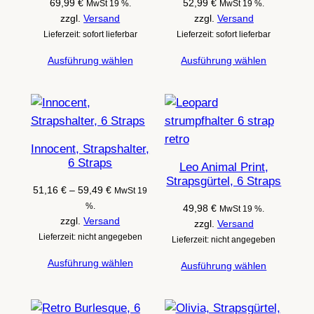
69,99
€
52,99
€
MwSt 19 %.
MwSt 19 %.
zzgl.
Versand
zzgl.
Versand
Lieferzeit: sofort lieferbar
Lieferzeit: sofort lieferbar
Ausführung wählen
Ausführung wählen
Innocent, Strapshalter,
6 Straps
Leo Animal Print,
Strapsgürtel, 6 Straps
Preisspanne:
51,16
€
–
59,49
€
MwSt 19
51,16 €
%.
49,98
€
MwSt 19 %.
bis
zzgl.
Versand
zzgl.
Versand
59,49 €
Lieferzeit: nicht angegeben
Lieferzeit: nicht angegeben
Ausführung wählen
Ausführung wählen