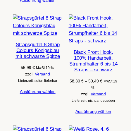
Ausführung wählen
Strapsgürtel 8 Strap
Colours Königsblau
Black Front Hook,
mit schwarze Spitze
100% Handarbeit,
Strumpfhalter 6 bis 14
55,99
€
MwSt 19 %.
Straps – schwarz
zzgl.
Versand
Preisspanne:
Lieferzeit: sofort lieferbar
58,30
€
–
59,49
€
MwSt 19
58,30 €
%.
Ausführung wählen
bis
zzgl.
Versand
59,49 €
Lieferzeit: nicht angegeben
Ausführung wählen