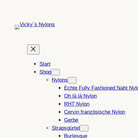
Zum
Inhalt
springen
Start
Shop
Nylons
Echte Fully Fashioned Naht Nyl
Oh là là Nylon
RHT Nylon
Cervin französische Nylon
Gerbe
Strapsgürtel
Burlesque