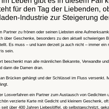
im Leben gibt es in diesem Fall ke
teht für den Tag der Liebenden, o
laden-Industrie zur Steigerung d
em Partner zu frönen oder seinen Liebsten eine Aufmerksa
ich über Geschenke, besonders zu den aktuell schwierigen 
lt. Es muss – und kann derzeit ja auch nicht – immer ein
ris sein.
 dort beschenkt man alle männlichen Bekannte, Verwandte un
nd dann die Damen dran.
ser an Brücken gehängt und der Schlüssel im Fluss versenkt.
hängt.
per Losverfahren ein Partner zum Austausch von Gedichten
hön verzierte Karte mit Gedicht und kleinem Geschenk, oft 
seit über 400 Jahren Liebeslöffel, ob selbstgeschnitzt, gek