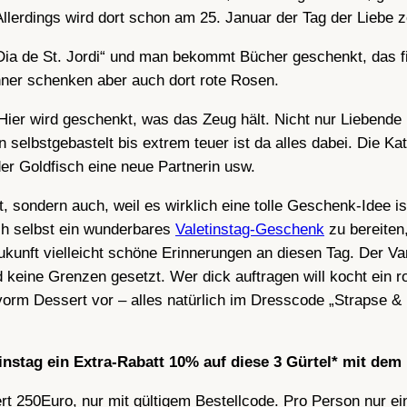
Allerdings wird dort schon am 25. Januar der Tag der Liebe z
„Dia de St. Jordi“ und man bekommt Bücher geschenkt, das fin
änner schenken aber auch dort rote Rosen.
 Hier wird geschenkt, was das Zeug hält. Nicht nur Liebende 
selbstgebastelt bis extrem teuer ist da alles dabei. Die Ka
er Goldfisch eine neue Partnerin usw.
ist, sondern auch, weil es wirklich eine tolle Geschenk-Idee
h selbst ein wunderbares
Valetinstag-Geschenk
zu bereiten
 Zukunft vielleicht schöne Erinnerungen an diesen Tag. Der V
d keine Grenzen gesetzt. Wer dick auftragen will kocht ei
 vorm Dessert vor – alles natürlich im Dresscode „Strapse &
tinstag ein Extra-Rabatt 10% auf diese 3 Gürtel* mit de
rt 250Euro, nur mit gültigem Bestellcode. Pro
Person nur ei