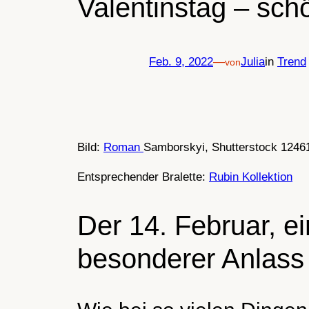
Valentinstag – sc
Feb. 9, 2022
—
Julia
in
Trend
von
Bild:
Roman
Samborskyi, Shutterstock 1246
Entsprechender Bralette:
Rubin Kollektion
Der 14. Februar, ei
besonderer Anlass 