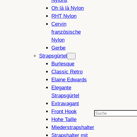
Nylons
Oh là là Nylon
RHT Nylon
Cervin
französische
Nylon
Gerbe
Strapsgürtel
Burlesque
Classic Retro
Elaine Edwards
Elegante
Strapsgürtel
Extravagant
Front Hook
Suchen
Hohe Taille
Miederstrapshalter
Strapshalter mit