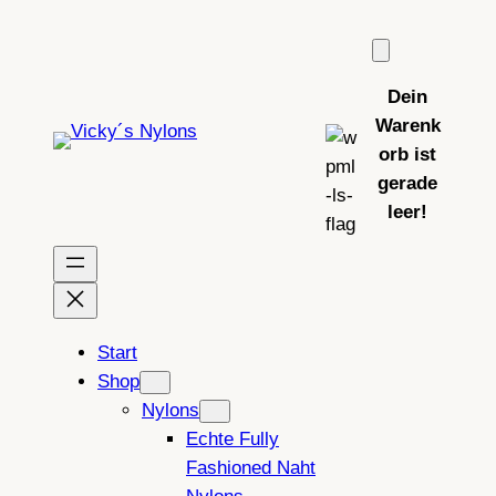
Zum
Inhalt
springen
Dein
Warenk
orb ist
gerade
leer!
Start
Shop
Nylons
Echte Fully
Fashioned Naht