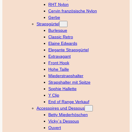
RHT Nylon
Cervin französische Nylon
Gerbe
Strapsgürtel
Burlesque
Classic Retro
Elaine Edwards
Elegante Strapsgürtel
Extravagant
Front Hook
Hohe Taille
Miederstrapshalter
Strapshalter mit Spitze
Sophie Hallette
Y Clip
End of Range Verkauf
Accessoires und Dessous
Betty Miederhöschen
Vicky´s Dessous
Ouvert